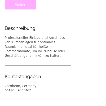
n
Weiter
.
Beschreibung
Professioneller Einbau und Anschluss
von Klimaanlagen für optimales
Raumklima. Ideal für heiße
Sommermonate, um Ihr Zuhause oder
Geschäft angenehm kühl zu halten.
Kontaktangaben
Zornheim, Germany
06136 – 9545467
service@sanitaer-cavar.de