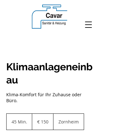
Klimaanlageneinb
au
Klima-Komfort für Ihr Zuhause oder
Büro.
150
Euro
45 Min.
4
€ 150
Zornheim
5
M
i