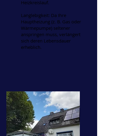
Heizkreislauf.
Langlebigkeit: Da Ihre
Hauptheizung (z. B. Gas oder
Wärmepumpe) seltener
anspringen muss, verlängert
sich deren Lebensdauer
erheblich.