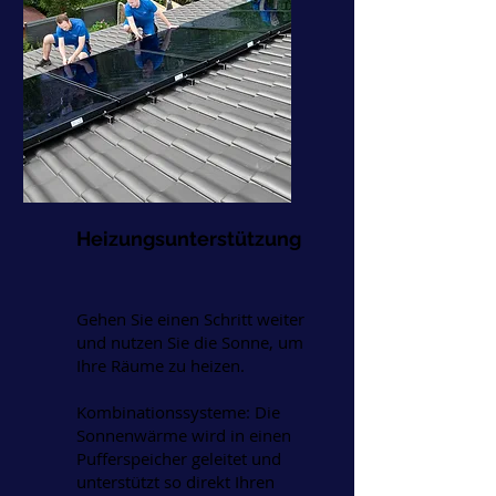
Heizungsunterstützung
Gehen Sie einen Schritt weiter
und nutzen Sie die Sonne, um
Ihre Räume zu heizen.
Kombinationssysteme: Die
Sonnenwärme wird in einen
Pufferspeicher geleitet und
unterstützt so direkt Ihren