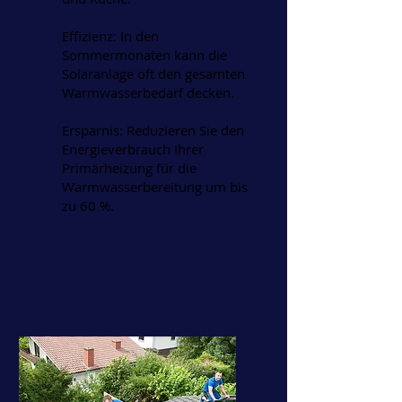
Effizienz: In den
Sommermonaten kann die
Solaranlage oft den gesamten
Warmwasserbedarf decken.
Ersparnis: Reduzieren Sie den
Energieverbrauch Ihrer
Primärheizung für die
Warmwasserbereitung um bis
zu 60 %.