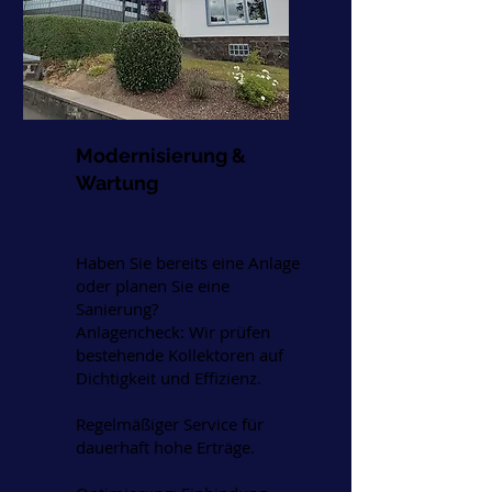
Modernisierung &
Wartung
Haben Sie bereits eine Anlage
oder planen Sie eine
Sanierung?
Anlagencheck: Wir prüfen
bestehende Kollektoren auf
Dichtigkeit und Effizienz.
Regelmäßiger Service für
dauerhaft hohe Erträge.