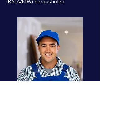
(BAFA/KfW) herausholen.
Individuelle Planung
Wir berechnen die optimale
Kollektorfläche basierend auf
Ihrer Dachausrichtung und der
Personenanzahl im Haushalt.