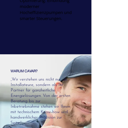
Optimierung: Einbindung
moderner
Hocheffizienzpumpen und
smarter Steuerungen.
WARUM CAVAR?
„Wir verstehen uns nicht nur als
Installateure, sondern als Ihr
Partner für ganzheitliche
Energielösungen. Von der ersten
Beratung bis zur
Inbetriebnahme stehen wir Ihnen
mit technischem Know-how und
handwerklicher Präzision zur
Seite.“