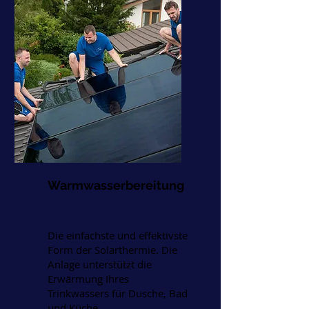
Warmwasserbereitung
Die einfachste und effektivste
Form der Solarthermie. Die
Anlage unterstützt die
Erwärmung Ihres
Trinkwassers für Dusche, Bad
und Küche.