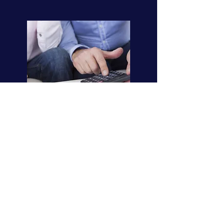
Gebührenbefreiung
In vielen Kommunen reduziert
eine Regenwassernutzung die
"versiegelte Fläche" und spart
Ihnen direkt bares Geld bei den
Abwassergebühren.