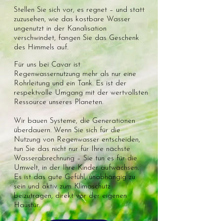
Stellen Sie sich vor, es regnet – und statt
zuzusehen, wie das kostbare Wasser
ungenutzt in der Kanalisation
verschwindet, fangen Sie das Geschenk
des Himmels auf.
Für uns bei Cavar ist
Regenwassernutzung mehr als nur eine
Rohrleitung und ein Tank. Es ist der
respektvolle Umgang mit der wertvollsten
Ressource unseres Planeten.
Wir bauen Systeme, die Generationen
überdauern. Wenn Sie sich für die
Nutzung von Regenwasser entscheiden,
tun Sie das nicht nur für Ihre nächste
Wasserabrechnung – Sie tun es für die
Umwelt, in der Ihre Kinder aufwachsen.
Es ist das gute Gefühl, unabhängig zu
sein und aktiv zum Klimaschutz
beizutragen, direkt vor der eigenen
Haustür.