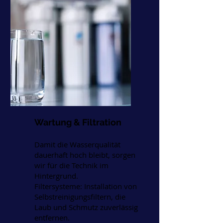
Wartung & Filtration
Damit die Wasserqualität
dauerhaft hoch bleibt, sorgen
wir für die Technik im
Hintergrund.
Filtersysteme: Installation von
Selbstreinigungsfiltern, die
Laub und Schmutz zuverlässig
entfernen.