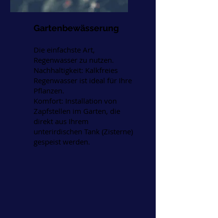
Gartenbewässerung
Die einfachste Art,
Regenwasser zu nutzen.
Nachhaltigkeit: Kalkfreies
Regenwasser ist ideal für Ihre
Pflanzen.
Komfort: Installation von
Zapfstellen im Garten, die
direkt aus Ihrem
unterirdischen Tank (Zisterne)
gespeist werden.