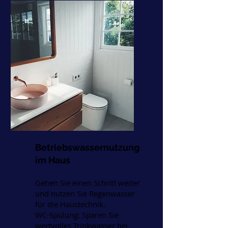
Betriebswassernutzung
im Haus
Gehen Sie einen Schritt weiter
und nutzen Sie Regenwasser
für die Haustechnik.
WC-Spülung: Sparen Sie
wertvolles Trinkwasser bei