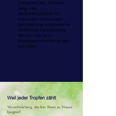
Pumpentechnik: Effiziente
Saug- oder
Tauchdruckpumpen für
konstanten Wasserdruck.
Nachspeisung: Automatische
Trinkwasser-Nachspeisung,
falls die Zisterne in
Trockenperioden einmal leer
sein sollte.
Weil jeder Tropfen zählt
Verantwortung, die bei Ihnen zu Hause
beginnt!