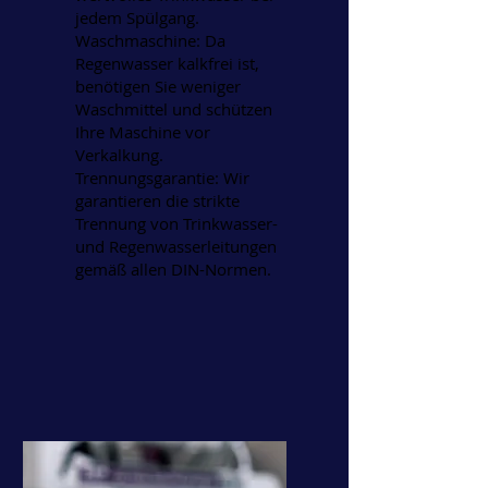
jedem Spülgang.
Waschmaschine: Da
Regenwasser kalkfrei ist,
benötigen Sie weniger
Waschmittel und schützen
Ihre Maschine vor
Verkalkung.
Trennungsgarantie: Wir
garantieren die strikte
Trennung von Trinkwasser-
und Regenwasserleitungen
gemäß allen DIN-Normen.